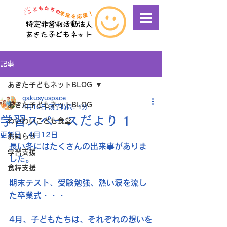
記事
あきた子どもネットBLOG
gakusyuspace
あきた子どもネットBLOG
4月10日
読了時間: 1分
学習スペースだより 1
わいわいこども食堂
更新日：
4月12日
お知らせ
長い冬にはたくさんの出来事がありま
学習支援
した。
食糧支援
期末テスト、受験勉強、熱い涙を流し
た卒業式・・・
4月、子どもたちは、それぞれの想いを