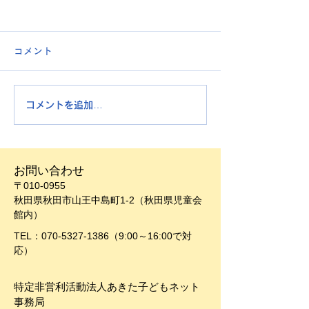
コメント
認定NPOになり
コメントを追加…
お米の食事、とれていま
すか？
お問い合わせ
〒010-0955
秋田県秋田市山王中島町1-2（秋田県児童会
館内）
TEL：070-5327-1386（9:00～16:00で対
応）
特定非営利活動法人
あきた子どもネット
事務局