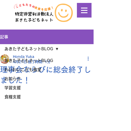
記事
あきた子どもネットBLOG
Honda Yuka
あきた子どもネットBLOG
4月27日
読了時間: 1分
理事会ならびに総会終了し
わいわいこども食堂
ました！
お知らせ
学習支援
食糧支援